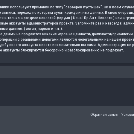
ники используют приманки по типу "серверов пустышек". Ни в коем случае
 ссылки, переход по которым сулит кражу личных данных. В свою очередь,
я в только в разделе новостей форума ( Usual-Rp.Su > Новости ) или в груп
овые аккаунты администраторов проекта. Запомните раз и навсегда: админ
ые данные. ( логин, пароль и т.п. ).
ые деньги не продаются никакие игровые ценности/должности/привилегии 
е операции с реальными деньгами являются нелегальными на нашем проект
судьбу своего аккаунта несете исключительно вы сами. Администрация не 
е аккаунты блокируются бессрочно и разблокированию не подлежат.
нная почта
сылка
Обратная связь
Услови