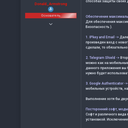
способах защиты своих 
Donald_Armstrong
Основатель
Обеспечение максималь
Для обеспечения максима
22.02.2021
Безопасность ).
0
1. IPkey and Email ->
Далее
1
произведен вход с новог
сделали, то обязательно
2. Telegram Shield ->
Втор
можно как на мобильные 
данного приложения вы 
нужно будет использоват
3. Google Authenticator ->
мобильных устройств, на
Выполнение хотя бы двух
Посторонний софт, моды
Софт и различного вида 
установкой. Исключение