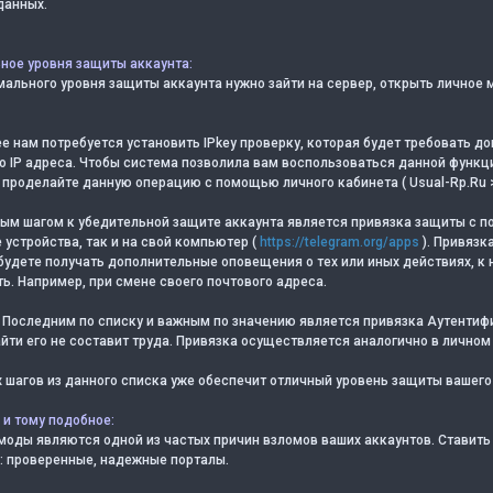
данных.
ное уровня защиты аккаунта:
льного уровня защиты аккаунта нужно зайти на сервер, открыть личное м
 нам потребуется установить IPkey проверку, которая будет требовать до
о IP адреса. Чтобы система позволила вам воспользоваться данной функцие
 проделайте данную операцию с помощью личного кабинета ( Usual-Rp.Ru >
ым шагом к убедительной защите аккаунта является привязка защиты с 
устройства, так и на свой компьютер (
https://telegram.org/apps
). Привязк
будете получать дополнительные оповещения о тех или иных действиях, к
ь. Например, при смене своего почтового адреса.
Последним по списку и важным по значению является привязка Аутентифи
йти его не составит труда. Привязка осуществляется аналогично в личном
 шагов из данного списка уже обеспечит отличный уровень защиты вашего
 и тому подобное:
моды являются одной из частых причин взломов ваших аккаунтов. Ставить
: проверенные, надежные порталы.