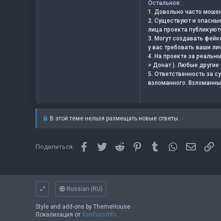
Остальное:
1. Довольно часто мошен
2. Существуют и опасные
лица проекта публикуютс
3. Могут создавать фейк
у вас требовать ваши личн
4. На проекте за реальн
> Донат ). Любые други
5. Ответственность за 
взломанного. Взломанны
В этой теме нельзя размещать новые ответы.
Facebook
Twitter
Reddit
Pinterest
Tumblr
WhatsApp
Электро
С
Поделиться:
Russian (RU)
Style and add-ons by ThemeHouse
Локализация от
XenForo.Info