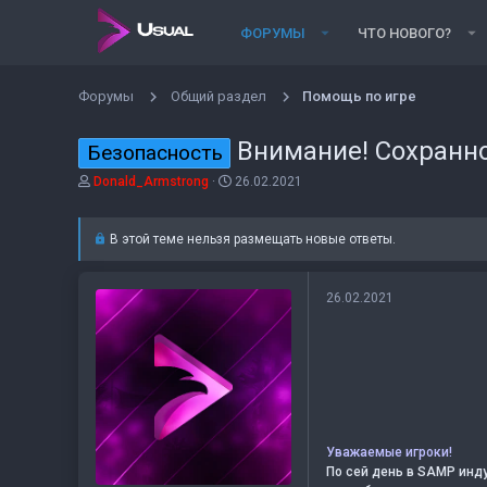
ФОРУМЫ
ЧТО НОВОГО?
Форумы
Общий раздел
Помощь по игре
Внимание! Сохранн
Безопасность
А
Д
Donald_Armstrong
26.02.2021
в
а
т
т
о
а
В этой теме нельзя размещать новые ответы.
р
н
т
а
е
ч
26.02.2021
м
а
ы
л
а
Уважаемые игроки!
По сей день в SAMP инд