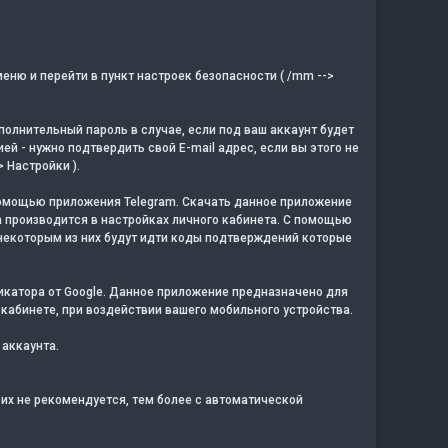
еню и перейти в пункт настроек безопасности ( /mm -->
полнительный пароль в случае, если под ваш аккаунт будет
й - нужно подтвердить свой E-mail адрес, если вы этого не
 Настройки ).
помощью приложения Telegram. Скачать данное приложение
а производится в настройках личного кабинета. С помощью
 некоторым из них будут идти коды подтверждений которые
катора от Google. Данное приложение предназначено для
 кабинете, при воздействии вашего мобильного устройства.
 аккаунта.
 их не рекомендуется, тем более с автоматической