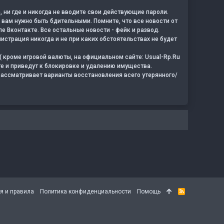
, ни где и никогда не вводите свои действующие пароли.
 вам нужно быть бдительными. Помните, что все новости от
пе Вконтакте. Все остальные новости - фейк и развод.
истрация никогда и не при каких обстоятельствах не будет
( кроме игровой валюты, на официальном сайте: Usual-Rp.Ru
е и приведут к блокировке и удалению имущества.
рассматривает варианты восстановления всего утерянного/
я и правила
Политика конфиденциальности
Помощь
R
S
S